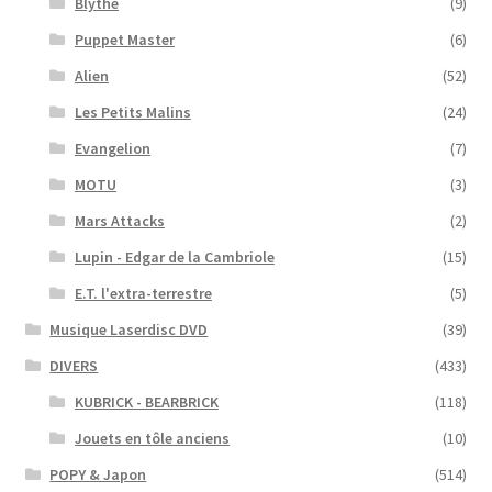
Blythe
(9)
Puppet Master
(6)
Alien
(52)
Les Petits Malins
(24)
Evangelion
(7)
MOTU
(3)
Mars Attacks
(2)
Lupin - Edgar de la Cambriole
(15)
E.T. l'extra-terrestre
(5)
Musique Laserdisc DVD
(39)
DIVERS
(433)
KUBRICK - BEARBRICK
(118)
Jouets en tôle anciens
(10)
POPY & Japon
(514)