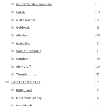
GOBOTS / Machine Robo
(15)
Cobra
(19)
X-or / GAVAN
(15)
Goldorak
(8)
Albator
(96)
Astro Boy
(5)
Soul of Chogokin
(7)
Gundam
(9)
Girly stuff
(10)
Thunderbirds
(55)
VEHICULES DIE CAST
(75)
Dinky Toys
(5)
Matchbox Lesney
(2)
Hot Wheels
(12)