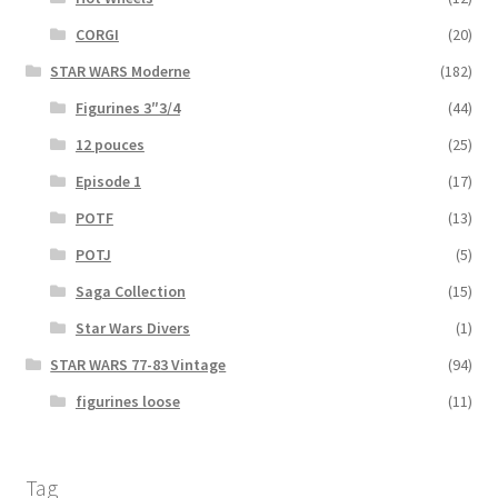
CORGI
(20)
STAR WARS Moderne
(182)
Figurines 3″3/4
(44)
12 pouces
(25)
Episode 1
(17)
POTF
(13)
POTJ
(5)
Saga Collection
(15)
Star Wars Divers
(1)
STAR WARS 77-83 Vintage
(94)
figurines loose
(11)
Tag