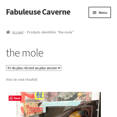
Fabuleuse Caverne
Aller
Aller
Menu
à
au
la
contenu
Accueil
navigation
Accueil
Produits identifiés “the mole”
Ouvrir
En boutique
le
the mole
menu
Superflat Museum Murakami
enfant
En réapprovisionnement
Voici le seul résultat
Save