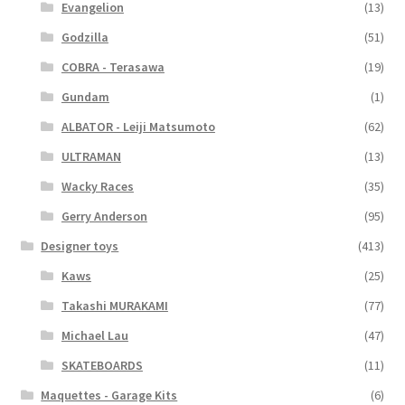
Evangelion
(13)
Godzilla
(51)
COBRA - Terasawa
(19)
Gundam
(1)
ALBATOR - Leiji Matsumoto
(62)
ULTRAMAN
(13)
Wacky Races
(35)
Gerry Anderson
(95)
Designer toys
(413)
Kaws
(25)
Takashi MURAKAMI
(77)
Michael Lau
(47)
SKATEBOARDS
(11)
Maquettes - Garage Kits
(6)