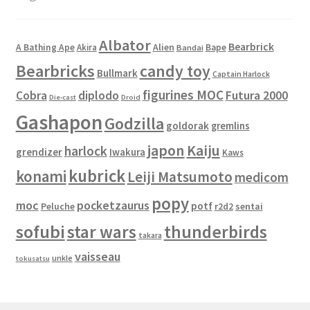
Albator
Bearbrick
Alien
A Bathing Ape
Akira
Bape
Bandai
Bearbricks
candy toy
Bullmark
Captain Harlock
figurines MOC
Cobra
diplodo
Futura 2000
Die-cast
Droid
Gashapon
Godzilla
goldorak
gremlins
japon
Kaiju
harlock
grendizer
Iwakura
Kaws
kubrick
konami
Leiji Matsumoto
medicom
popy
moc
pocketzaurus
potf
Peluche
sentai
r2d2
sofubi
star wars
thunderbirds
takara
vaisseau
unkle
tokusatsu