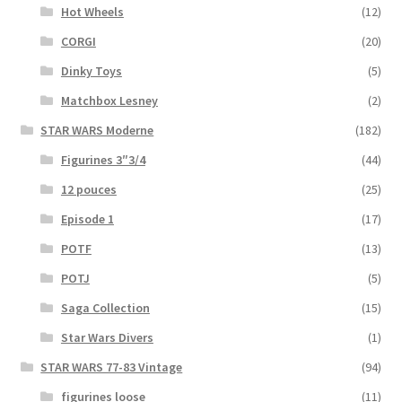
Hot Wheels
(12)
CORGI
(20)
Dinky Toys
(5)
Matchbox Lesney
(2)
STAR WARS Moderne
(182)
Figurines 3″3/4
(44)
12 pouces
(25)
Episode 1
(17)
POTF
(13)
POTJ
(5)
Saga Collection
(15)
Star Wars Divers
(1)
STAR WARS 77-83 Vintage
(94)
figurines loose
(11)