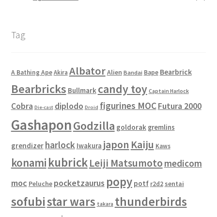
Tag
Albator
Bearbrick
Alien
A Bathing Ape
Akira
Bape
Bandai
Bearbricks
candy toy
Bullmark
Captain Harlock
figurines MOC
Cobra
diplodo
Futura 2000
Die-cast
Droid
Gashapon
Godzilla
goldorak
gremlins
japon
Kaiju
harlock
grendizer
Iwakura
Kaws
kubrick
konami
Leiji Matsumoto
medicom
popy
moc
pocketzaurus
potf
Peluche
sentai
r2d2
sofubi
star wars
thunderbirds
takara