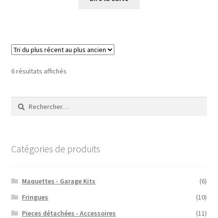
Trié
6 résultats affichés
du
plus
Rechercher :
récent
au
plus
ancien
Catégories de produits
Maquettes - Garage Kits
(6)
Fringues
(10)
Pieces détachées - Accessoires
(11)