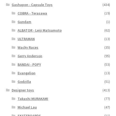
Gashapon - Capsule Toys
(434)
COBRA - Terasawa
(19)
Gundam
(1)
ALBATOR - Leiji Matsumoto
(62)
ULTRAMAN
(13)
Wacky Races
(35)
Gerry Anderson
(95)
BANDAI - POPY
(53)
Evangelion
(13)
Godzilla
(51)
Designer toys
(413)
Takashi MURAKAMI
(77)
Michael Lau
(47)
SKATEBOARDS
(11)