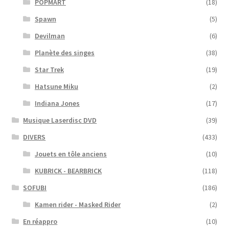
POPMART
(18)
Spawn
(5)
Devilman
(6)
Planète des singes
(38)
Star Trek
(19)
Hatsune Miku
(2)
Indiana Jones
(17)
Musique Laserdisc DVD
(39)
DIVERS
(433)
Jouets en tôle anciens
(10)
KUBRICK - BEARBRICK
(118)
SOFUBI
(186)
Kamen rider - Masked Rider
(2)
En réappro
(10)