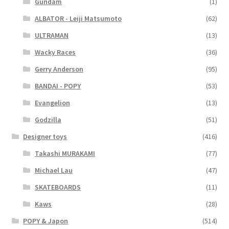
Gundam
(1)
ALBATOR - Leiji Matsumoto
(62)
ULTRAMAN
(13)
Wacky Races
(36)
Gerry Anderson
(95)
BANDAI - POPY
(53)
Evangelion
(13)
Godzilla
(51)
Designer toys
(416)
Takashi MURAKAMI
(77)
Michael Lau
(47)
SKATEBOARDS
(11)
Kaws
(28)
POPY & Japon
(514)