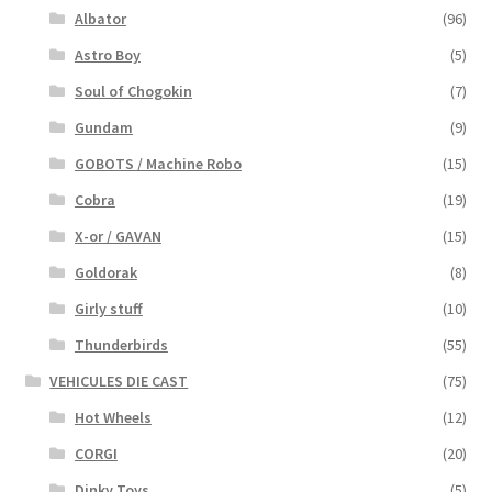
Albator
(96)
Astro Boy
(5)
Soul of Chogokin
(7)
Gundam
(9)
GOBOTS / Machine Robo
(15)
Cobra
(19)
X-or / GAVAN
(15)
Goldorak
(8)
Girly stuff
(10)
Thunderbirds
(55)
VEHICULES DIE CAST
(75)
Hot Wheels
(12)
CORGI
(20)
Dinky Toys
(5)