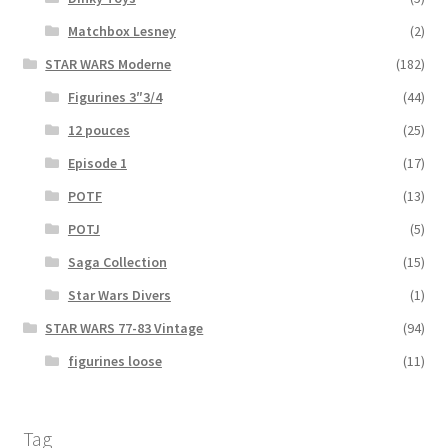
Matchbox Lesney
(2)
STAR WARS Moderne
(182)
Figurines 3″3/4
(44)
12 pouces
(25)
Episode 1
(17)
POTF
(13)
POTJ
(5)
Saga Collection
(15)
Star Wars Divers
(1)
STAR WARS 77-83 Vintage
(94)
figurines loose
(11)
Tag