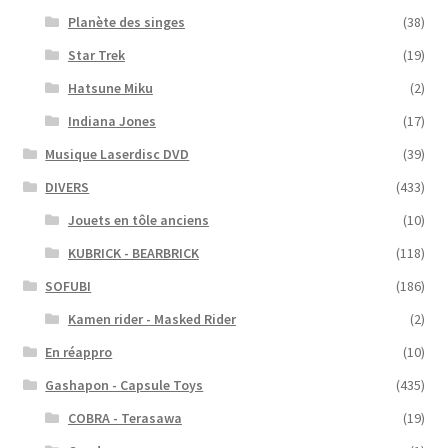
Planète des singes
(38)
Star Trek
(19)
Hatsune Miku
(2)
Indiana Jones
(17)
Musique Laserdisc DVD
(39)
DIVERS
(433)
Jouets en tôle anciens
(10)
KUBRICK - BEARBRICK
(118)
SOFUBI
(186)
Kamen rider - Masked Rider
(2)
En réappro
(10)
Gashapon - Capsule Toys
(435)
COBRA - Terasawa
(19)