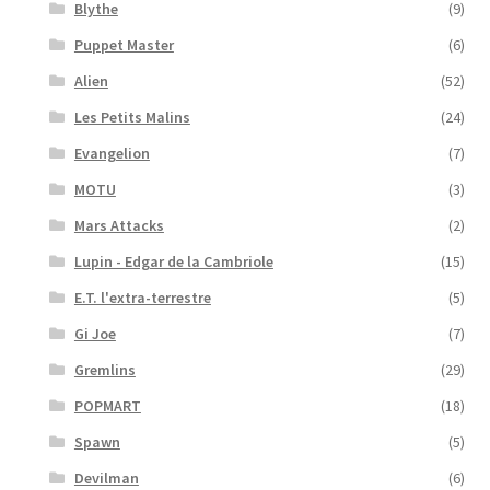
Blythe
(9)
Puppet Master
(6)
Alien
(52)
Les Petits Malins
(24)
Evangelion
(7)
MOTU
(3)
Mars Attacks
(2)
Lupin - Edgar de la Cambriole
(15)
E.T. l'extra-terrestre
(5)
Gi Joe
(7)
Gremlins
(29)
POPMART
(18)
Spawn
(5)
Devilman
(6)