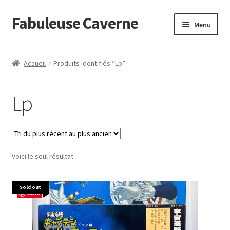
Fabuleuse Caverne
Aller
Aller
Menu
à
au
la
contenu
Accueil
navigation
Accueil
Produits identifiés “Lp”
Ouvrir
En boutique
le
Lp
menu
Superflat Museum Murakami
enfant
En réapprovisionnement
Voici le seul résultat
Sold out
Save