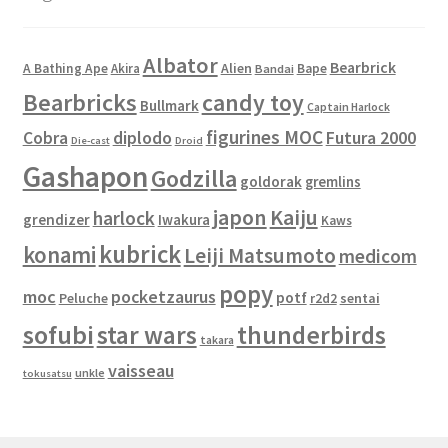
Albator
Bearbrick
Alien
A Bathing Ape
Akira
Bape
Bandai
Bearbricks
candy toy
Bullmark
Captain Harlock
figurines MOC
Cobra
diplodo
Futura 2000
Die-cast
Droid
Gashapon
Godzilla
goldorak
gremlins
japon
Kaiju
harlock
grendizer
Iwakura
Kaws
kubrick
konami
Leiji Matsumoto
medicom
popy
moc
pocketzaurus
potf
Peluche
sentai
r2d2
sofubi
star wars
thunderbirds
takara
vaisseau
unkle
tokusatsu