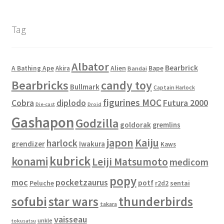
Tag
Albator
Bearbrick
Alien
A Bathing Ape
Akira
Bape
Bandai
Bearbricks
candy toy
Bullmark
Captain Harlock
figurines MOC
Cobra
diplodo
Futura 2000
Die-cast
Droid
Gashapon
Godzilla
goldorak
gremlins
japon
Kaiju
harlock
grendizer
Iwakura
Kaws
kubrick
konami
Leiji Matsumoto
medicom
popy
moc
pocketzaurus
potf
Peluche
sentai
r2d2
sofubi
star wars
thunderbirds
takara
vaisseau
unkle
tokusatsu