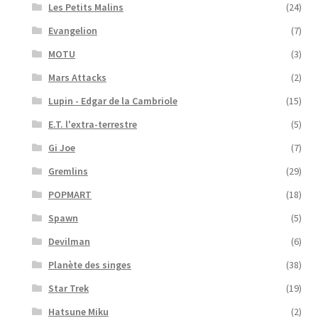
Les Petits Malins
(24)
Evangelion
(7)
MOTU
(3)
Mars Attacks
(2)
Lupin - Edgar de la Cambriole
(15)
E.T. l'extra-terrestre
(5)
Gi Joe
(7)
Gremlins
(29)
POPMART
(18)
Spawn
(5)
Devilman
(6)
Planète des singes
(38)
Star Trek
(19)
Hatsune Miku
(2)