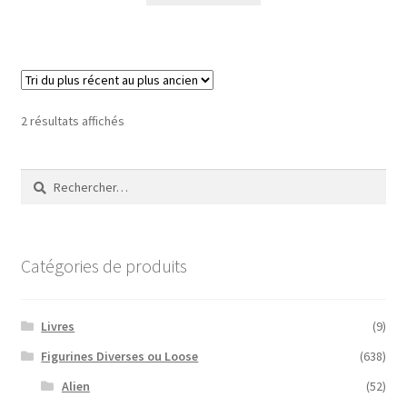
Trié
2 résultats affichés
du
plus
Rechercher :
récent
au
plus
ancien
Catégories de produits
Livres
(9)
Figurines Diverses ou Loose
(638)
Alien
(52)