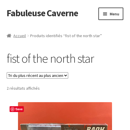
Fabuleuse Caverne
Aller
Aller
Menu
à
au
la
contenu
Accueil
navigation
Accueil
Produits identifiés “fist of the north star”
Ouvrir
En boutique
le
fist of the north star
menu
Superflat Museum Murakami
enfant
En réapprovisionnement
Trié
2 résultats affichés
du
plus
récent
Save
au
plus
ancien