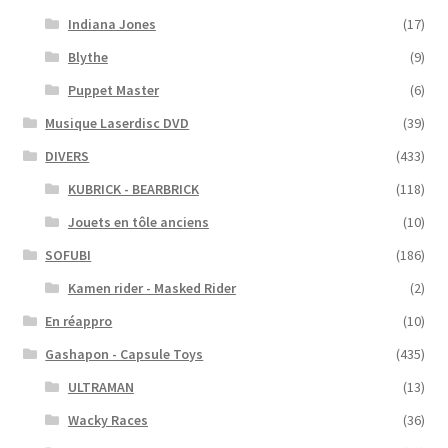
Indiana Jones
(17)
Blythe
(9)
Puppet Master
(6)
Musique Laserdisc DVD
(39)
DIVERS
(433)
KUBRICK - BEARBRICK
(118)
Jouets en tôle anciens
(10)
SOFUBI
(186)
Kamen rider - Masked Rider
(2)
En réappro
(10)
Gashapon - Capsule Toys
(435)
ULTRAMAN
(13)
Wacky Races
(36)