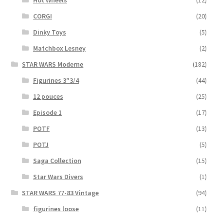
CORGI
(20)
Dinky Toys
(5)
Matchbox Lesney
(2)
STAR WARS Moderne
(182)
Figurines 3″3/4
(44)
12 pouces
(25)
Episode 1
(17)
POTF
(13)
POTJ
(5)
Saga Collection
(15)
Star Wars Divers
(1)
STAR WARS 77-83 Vintage
(94)
figurines loose
(11)