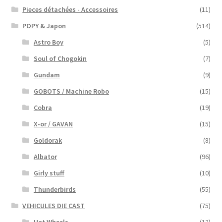
Pieces détachées - Accessoires
(11)
POPY & Japon
(514)
Astro Boy
(5)
Soul of Chogokin
(7)
Gundam
(9)
GOBOTS / Machine Robo
(15)
Cobra
(19)
X-or / GAVAN
(15)
Goldorak
(8)
Albator
(96)
Girly stuff
(10)
Thunderbirds
(55)
VEHICULES DIE CAST
(75)
Hot Wheels
(12)