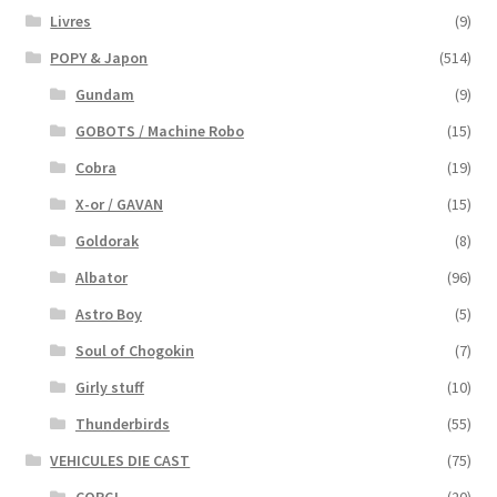
Livres
(9)
POPY & Japon
(514)
Gundam
(9)
GOBOTS / Machine Robo
(15)
Cobra
(19)
X-or / GAVAN
(15)
Goldorak
(8)
Albator
(96)
Astro Boy
(5)
Soul of Chogokin
(7)
Girly stuff
(10)
Thunderbirds
(55)
VEHICULES DIE CAST
(75)
CORGI
(20)