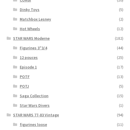
Dinky Toys
(5)
Matchbox Lesney
(2)
Hot Wheels
(12)
STAR WARS Moderne
(182)
Figurines 3″3/4
(44)
12 pouces
(25)
Episode 1
(17)
POTF
(13)
POTJ
(5)
Saga Collection
(15)
Star Wars Divers
(1)
STAR WARS 77-83 Vintage
(94)
figurines loose
(11)