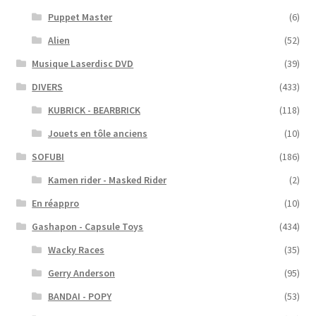
Puppet Master
(6)
Alien
(52)
Musique Laserdisc DVD
(39)
DIVERS
(433)
KUBRICK - BEARBRICK
(118)
Jouets en tôle anciens
(10)
SOFUBI
(186)
Kamen rider - Masked Rider
(2)
En réappro
(10)
Gashapon - Capsule Toys
(434)
Wacky Races
(35)
Gerry Anderson
(95)
BANDAI - POPY
(53)