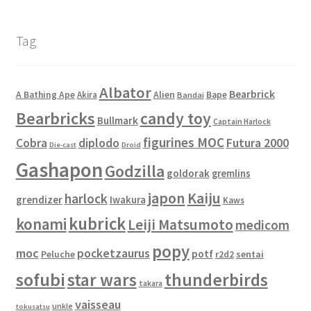
Tag
Albator
Bearbrick
Alien
A Bathing Ape
Akira
Bape
Bandai
Bearbricks
candy toy
Bullmark
Captain Harlock
figurines MOC
Cobra
diplodo
Futura 2000
Die-cast
Droid
Gashapon
Godzilla
goldorak
gremlins
japon
Kaiju
harlock
grendizer
Iwakura
Kaws
kubrick
konami
Leiji Matsumoto
medicom
popy
moc
pocketzaurus
potf
Peluche
sentai
r2d2
sofubi
star wars
thunderbirds
takara
vaisseau
unkle
tokusatsu