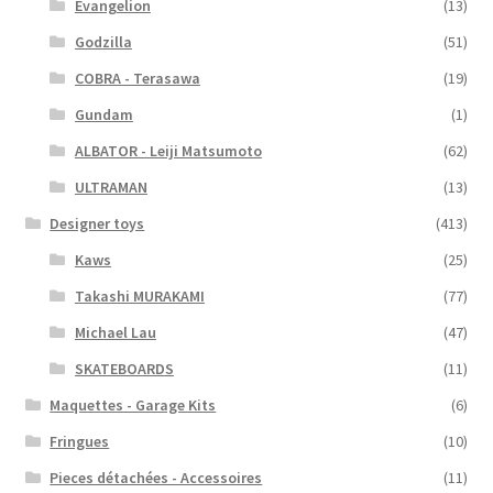
Evangelion
(13)
Godzilla
(51)
COBRA - Terasawa
(19)
Gundam
(1)
ALBATOR - Leiji Matsumoto
(62)
ULTRAMAN
(13)
Designer toys
(413)
Kaws
(25)
Takashi MURAKAMI
(77)
Michael Lau
(47)
SKATEBOARDS
(11)
Maquettes - Garage Kits
(6)
Fringues
(10)
Pieces détachées - Accessoires
(11)