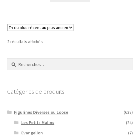
Trié
2 résultats affichés
du
plus
Rechercher :
récent
au
plus
ancien
Catégories de produits
Figurines Diverses ou Loose
(638)
Les Petits Malins
(24)
Evangelion
(7)