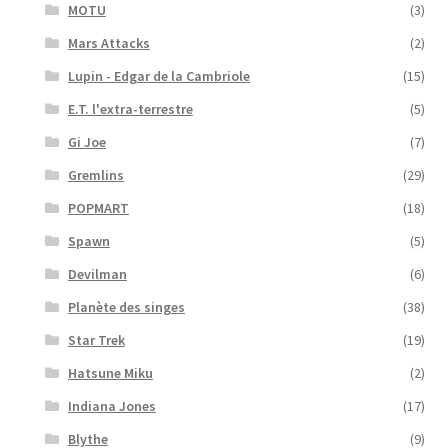
MOTU
(3)
Mars Attacks
(2)
Lupin - Edgar de la Cambriole
(15)
E.T. l'extra-terrestre
(5)
Gi Joe
(7)
Gremlins
(29)
POPMART
(18)
Spawn
(5)
Devilman
(6)
Planète des singes
(38)
Star Trek
(19)
Hatsune Miku
(2)
Indiana Jones
(17)
Blythe
(9)