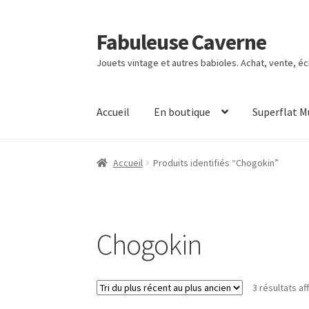
Fabuleuse Caverne
Aller
Aller
à
au
Jouets vintage et autres babioles. Achat, vente, é
la
contenu
navigation
Accueil
En boutique
Superflat 
Accueil
Produits identifiés “Chogokin”
Chogokin
3 résultats af