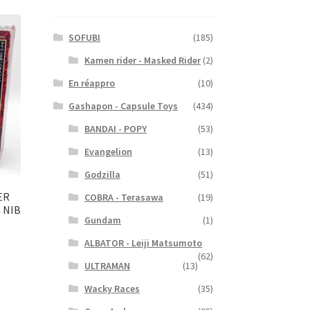
SOFUBI
(185)
Kamen rider - Masked Rider
(2)
En réappro
(10)
Gashapon - Capsule Toys
(434)
BANDAI - POPY
(53)
Evangelion
(13)
Godzilla
(51)
ER
COBRA - Terasawa
(19)
n NIB
Gundam
(1)
ALBATOR - Leiji Matsumoto
(62)
ULTRAMAN
(13)
Wacky Races
(35)