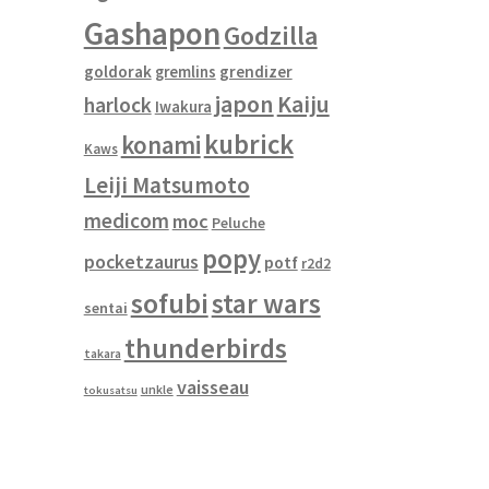
Gashapon
Godzilla
goldorak
gremlins
grendizer
japon
Kaiju
harlock
Iwakura
kubrick
konami
Kaws
Leiji Matsumoto
medicom
moc
Peluche
popy
pocketzaurus
potf
r2d2
sofubi
star wars
sentai
thunderbirds
takara
vaisseau
unkle
tokusatsu