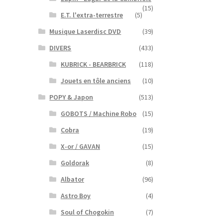
(15)
E.T. l'extra-terrestre
(5)
Musique Laserdisc DVD
(39)
DIVERS
(433)
KUBRICK - BEARBRICK
(118)
Jouets en tôle anciens
(10)
POPY & Japon
(513)
GOBOTS / Machine Robo
(15)
Cobra
(19)
X-or / GAVAN
(15)
Goldorak
(8)
Albator
(96)
Astro Boy
(4)
Soul of Chogokin
(7)