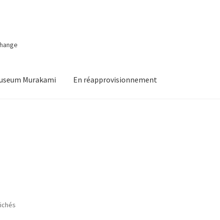
change
Museum Murakami
En réapprovisionnement
Trié
fichés
du