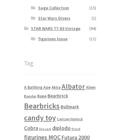
Saga Collection
(15)
Star Wars Divers
(1)
STAR WARS 77-83 Vintage
(94)
figurines loose
(11)
Tag
Albator
Alien
A Bathing Ape
Akira
Bearbrick
Bape
Bandai
Bearbricks
Bullmark
candy toy
Captain Harlock
Cobra
diplodo
Die-cast
Droid
figurines MOC
Futura 2000