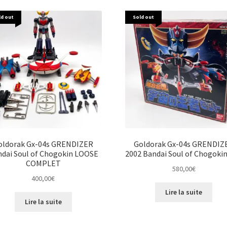
plus
récent
ld out
Sold out
au
plus
ancien
oldorak Gx-04s GRENDIZER
Goldorak Gx-04s GRENDIZ
dai Soul of Chogokin LOOSE
2002 Bandai Soul of Chogoki
COMPLET
580,00
€
400,00
€
Lire la suite
Lire la suite