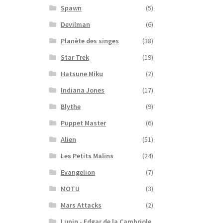
Spawn
(5)
Devilman
(6)
Planète des singes
(38)
Star Trek
(19)
Hatsune Miku
(2)
Indiana Jones
(17)
Blythe
(9)
Puppet Master
(6)
Alien
(51)
Les Petits Malins
(24)
Evangelion
(7)
MOTU
(3)
Mars Attacks
(2)
Lupin - Edgar de la Cambriole