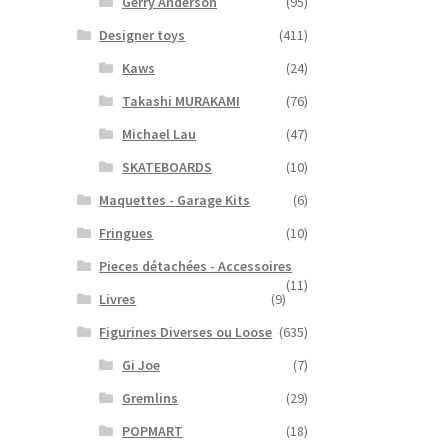
Gerry Anderson
(95)
Designer toys
(411)
Kaws
(24)
Takashi MURAKAMI
(76)
Michael Lau
(47)
SKATEBOARDS
(10)
Maquettes - Garage Kits
(6)
Fringues
(10)
Pieces détachées - Accessoires
(11)
Livres
(9)
Figurines Diverses ou Loose
(635)
Gi Joe
(7)
Gremlins
(29)
POPMART
(18)