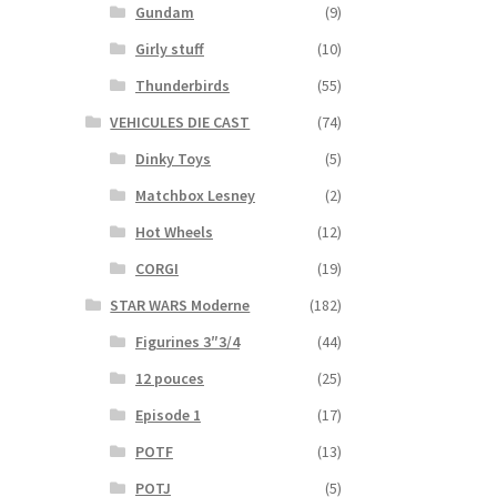
Gundam
(9)
Girly stuff
(10)
Thunderbirds
(55)
VEHICULES DIE CAST
(74)
Dinky Toys
(5)
Matchbox Lesney
(2)
Hot Wheels
(12)
CORGI
(19)
STAR WARS Moderne
(182)
Figurines 3″3/4
(44)
12 pouces
(25)
Episode 1
(17)
POTF
(13)
POTJ
(5)