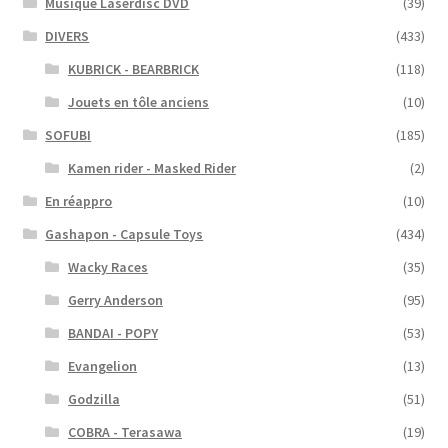
Musique Laserdisc DVD
(39)
DIVERS
(433)
KUBRICK - BEARBRICK
(118)
Jouets en tôle anciens
(10)
SOFUBI
(185)
Kamen rider - Masked Rider
(2)
En réappro
(10)
Gashapon - Capsule Toys
(434)
Wacky Races
(35)
Gerry Anderson
(95)
BANDAI - POPY
(53)
Evangelion
(13)
Godzilla
(51)
COBRA - Terasawa
(19)