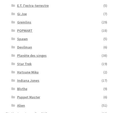
E.T. l'extra-terrestre
(5)
Gi Joe
(7)
Gremlins
(29)
POPMART
(18)
Spawn
(5)
Devilman
(6)
Planète des singes
(38)
Star Trek
(19)
Hatsune Miku
(2)
Indiana Jones
(17)
Blythe
(9)
Puppet Master
(6)
Alien
(51)