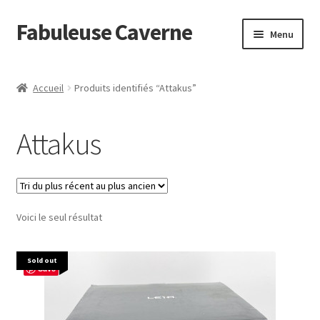
Fabuleuse Caverne
Aller
Aller
Menu
à
au
la
contenu
Accueil
navigation
Accueil
Produits identifiés “Attakus”
Ouvrir
En boutique
le
Attakus
menu
Superflat Museum Murakami
enfant
En réapprovisionnement
Voici le seul résultat
Sold out
Save