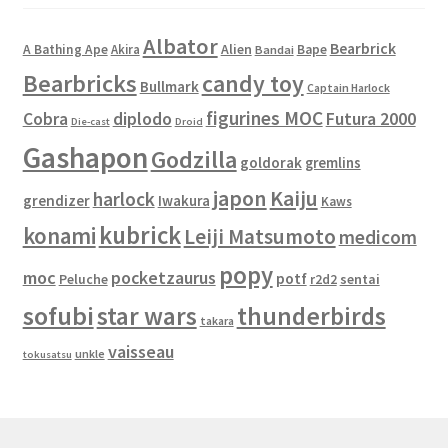
Albator
Bearbrick
Alien
A Bathing Ape
Akira
Bape
Bandai
Bearbricks
candy toy
Bullmark
Captain Harlock
figurines MOC
Cobra
diplodo
Futura 2000
Die-cast
Droid
Gashapon
Godzilla
goldorak
gremlins
japon
Kaiju
harlock
grendizer
Iwakura
Kaws
kubrick
konami
Leiji Matsumoto
medicom
popy
moc
pocketzaurus
potf
Peluche
sentai
r2d2
sofubi
star wars
thunderbirds
takara
vaisseau
unkle
tokusatsu