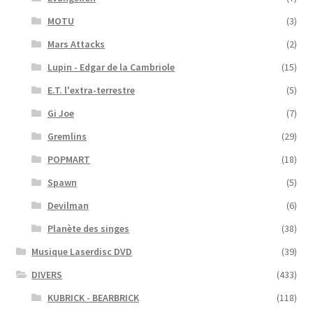
MOTU
(3)
Mars Attacks
(2)
Lupin - Edgar de la Cambriole
(15)
E.T. l'extra-terrestre
(5)
Gi Joe
(7)
Gremlins
(29)
POPMART
(18)
Spawn
(5)
Devilman
(6)
Planète des singes
(38)
Musique Laserdisc DVD
(39)
DIVERS
(433)
KUBRICK - BEARBRICK
(118)