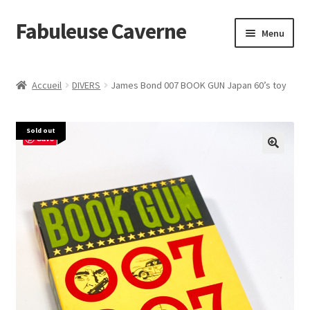
Fabuleuse Caverne
Aller
Aller
Menu
à
au
la
contenu
Accueil
navigation
Accueil
DIVERS
James Bond 007 BOOK GUN Japan 60’s toy
Ouvrir
En boutique
le
Sold out
menu
Superflat Museum Murakami
Save
enfant
En réapprovisionnement