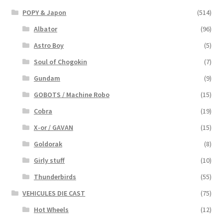
POPY & Japon
(514)
Albator
(96)
Astro Boy
(5)
Soul of Chogokin
(7)
Gundam
(9)
GOBOTS / Machine Robo
(15)
Cobra
(19)
X-or / GAVAN
(15)
Goldorak
(8)
Girly stuff
(10)
Thunderbirds
(55)
VEHICULES DIE CAST
(75)
Hot Wheels
(12)