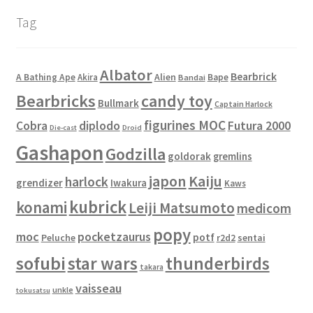
Tag
Albator
Bearbrick
Alien
A Bathing Ape
Akira
Bape
Bandai
Bearbricks
candy toy
Bullmark
Captain Harlock
figurines MOC
Cobra
diplodo
Futura 2000
Die-cast
Droid
Gashapon
Godzilla
goldorak
gremlins
japon
Kaiju
harlock
grendizer
Iwakura
Kaws
kubrick
konami
Leiji Matsumoto
medicom
popy
moc
pocketzaurus
potf
Peluche
sentai
r2d2
sofubi
star wars
thunderbirds
takara
vaisseau
unkle
tokusatsu