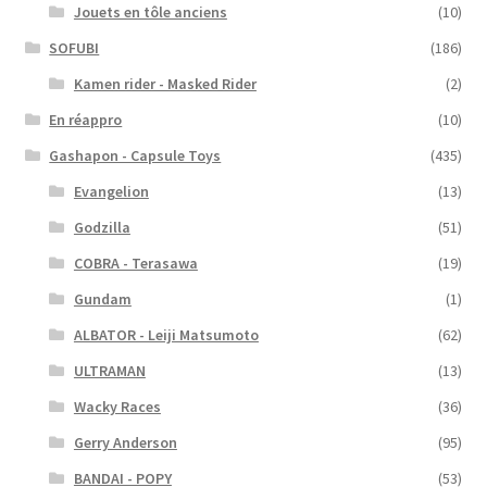
Jouets en tôle anciens
(10)
SOFUBI
(186)
Kamen rider - Masked Rider
(2)
En réappro
(10)
Gashapon - Capsule Toys
(435)
Evangelion
(13)
Godzilla
(51)
COBRA - Terasawa
(19)
Gundam
(1)
ALBATOR - Leiji Matsumoto
(62)
ULTRAMAN
(13)
Wacky Races
(36)
Gerry Anderson
(95)
BANDAI - POPY
(53)