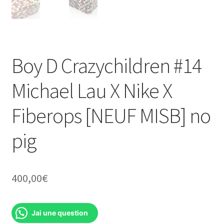
Boy D Crazychildren #14
Michael Lau X Nike X
Fiberops [NEUF MISB] no
pig
400,00
€
Jai une question