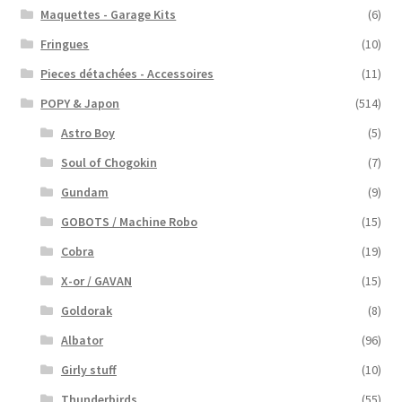
Maquettes - Garage Kits
(6)
Fringues
(10)
Pieces détachées - Accessoires
(11)
POPY & Japon
(514)
Astro Boy
(5)
Soul of Chogokin
(7)
Gundam
(9)
GOBOTS / Machine Robo
(15)
Cobra
(19)
X-or / GAVAN
(15)
Goldorak
(8)
Albator
(96)
Girly stuff
(10)
Thunderbirds
(55)