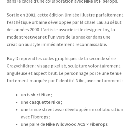
dans le cadre d’une collaboration avec
Nike
et
Fiberops
.
pig
Sortie en
2002
, cette édition limitée illustre parfaitement
l’esthétique urbaine développée par Michael Lau au début
des années 2000. L’artiste associe ici le designer toy, la
mode streetwear et l’univers de la sneaker dans une
création au style immédiatement reconnaissable.
Boy D reprend les codes graphiques de la seconde série
Crazychildren : visage pixelisé, sculpture volontairement
anguleuse et aspect brut. Le personnage porte une tenue
fortement marquée par l’identité Nike, avec notamment :
un
t-shirt Nike
;
une
casquette Nike
;
une tenue streetwear développée en collaboration
avec Fiberops ;
une paire de
Nike Wildwood ACG × Fiberops
.