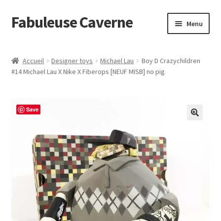
Fabuleuse Caverne
Aller
Aller
Menu
à
au
la
contenu
Accueil
navigation
Accueil
Designer toys
Michael Lau
Boy D Crazychildren
Ouvrir
#14 Michael Lau X Nike X Fiberops [NEUF MISB] no pig
En boutique
le
menu
Superflat Museum Murakami
enfant
Save
En réapprovisionnement