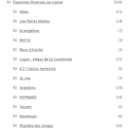
Figurines Diverses ou Loose
(638)
Alien
(52)
Les Petits Malins
(24)
Evangelion
(7)
MOTU
(3)
Mars Attacks
(2)
Lupin - Edgar de la Cambriole
(15)
E.T. l'extra-terrestre
(5)
Gi Joe
(7)
Gremlins
(29)
POPMART
(18)
Spawn
(5)
Devilman
(6)
Planète des singes
(38)