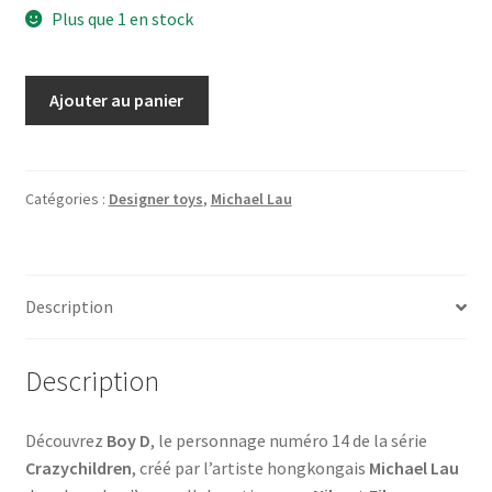
Plus que 1 en stock
quantité
Ajouter au panier
de
Boy
D
Crazychildren
Catégories :
Designer toys
,
Michael Lau
#14
Michael
Lau
Description
X
Nike
X
Description
Fiberops
[NEUF
Découvrez
Boy D
, le personnage numéro 14 de la série
MISB]
Crazychildren
, créé par l’artiste hongkongais
Michael Lau
no