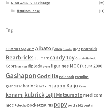
STAR WARS 77-83 Vintage
(94)
figurines loose
(11)
Tag
Albator
Bearbrick
Alien
A Bathing Ape
Akira
Bape
Bandai
Bearbricks
candy toy
Bullmark
Captain Harlock
figurines MOC
Cobra
diplodo
Futura 2000
Die-cast
Droid
Gashapon
Godzilla
goldorak
gremlins
japon
Kaiju
harlock
grendizer
Iwakura
Kaws
kubrick
konami
Leiji Matsumoto
medicom
popy
moc
pocketzaurus
potf
Peluche
sentai
r2d2