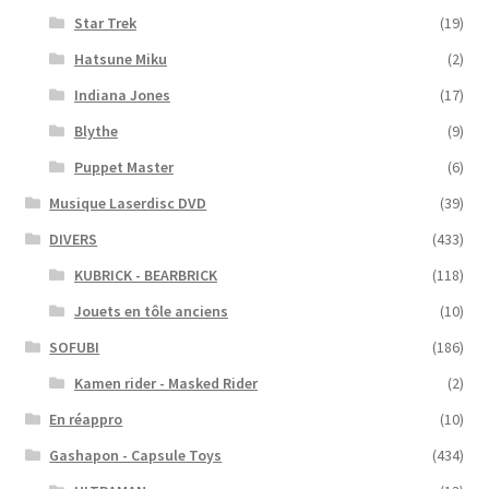
Star Trek
(19)
Hatsune Miku
(2)
Indiana Jones
(17)
Blythe
(9)
Puppet Master
(6)
Musique Laserdisc DVD
(39)
DIVERS
(433)
KUBRICK - BEARBRICK
(118)
Jouets en tôle anciens
(10)
SOFUBI
(186)
Kamen rider - Masked Rider
(2)
En réappro
(10)
Gashapon - Capsule Toys
(434)